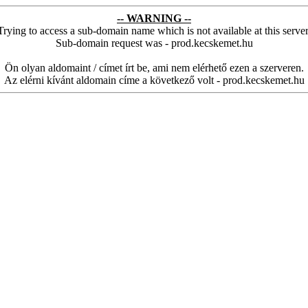
-- WARNING --
Trying to access a sub-domain name which is not available at this server
Sub-domain request was - prod.kecskemet.hu
Ön olyan aldomaint / címet írt be, ami nem elérhető ezen a szerveren.
Az elérni kívánt aldomain címe a következő volt - prod.kecskemet.hu